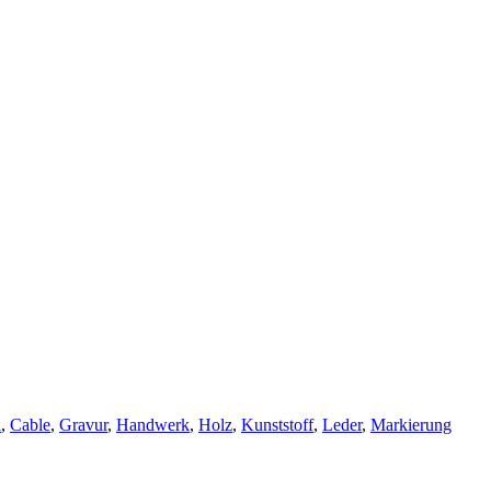
l
,
Cable
,
Gravur
,
Handwerk
,
Holz
,
Kunststoff
,
Leder
,
Markierung