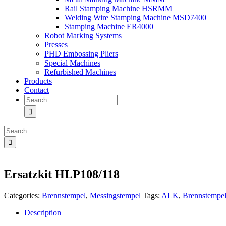
Rail Stamping Machine HSRMM
Welding Wire Stamping Machine MSD7400
Stamping Machine ER4000
Robot Marking Systems
Presses
PHD Embossing Pliers
Special Machines
Refurbished Machines
Products
Contact
Search
for:
Search
for:
Ersatzkit HLP108/118
Categories:
Brennstempel
,
Messingstempel
Tags:
ALK
,
Brennstempe
Description