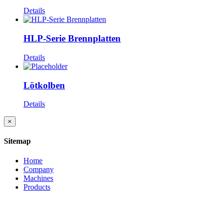
Details
HLP-Serie Brennplatten
Details
Lötkolben
Details
Close
×
product
quick
Sitemap
view
Home
Company
Machines
Products