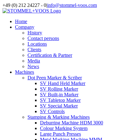
Skip
+49 (0) 212 24227 - 0
|
info@stommel-voos.com
to
content
Home
Company
History
Contact persons
Locations
Clients
Certification & Partner
Media
News
Machines
Dot Peen Marker & Scriber
SV Hand Held Marker
SV Rolling Marker
SV Built-in Marker
SV Tabletop Marker
SV Special Marker
SV Controls
Stamping & Marking Machines
Deburring Machine HDM 3000
Colour Marking System
Large Punch Presses
Metal Marking Machine MMM