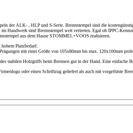
eln der ALK- , HLP und S-Serie. Brennstempel sind die kostengünstigs
ell im Handwerk sind Brennstempel weit vertreten. Egal ob IPPC-Kenn
en Brennstempel aus dem Hause STOMMEL+VOOS realisieren.
 hohem Platzbedarf.
en Prägungen mit einer Größe von 105x80mm bis max. 120x100mm probl
des stabilen Holzgriffs beim Brennen gut in der Hand. Eine einfache Be
rmenlogo oder einen Schriftzug geliefert als auch mit vorgefräste Bre