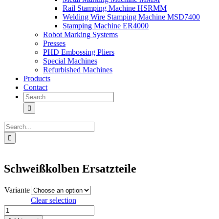
Rail Stamping Machine HSRMM
Welding Wire Stamping Machine MSD7400
Stamping Machine ER4000
Robot Marking Systems
Presses
PHD Embossing Pliers
Special Machines
Refurbished Machines
Products
Contact
Search
for:
Search
for:
Schweißkolben Ersatzteile
Variante
Clear selection
Schweißkolben
Ersatzteile