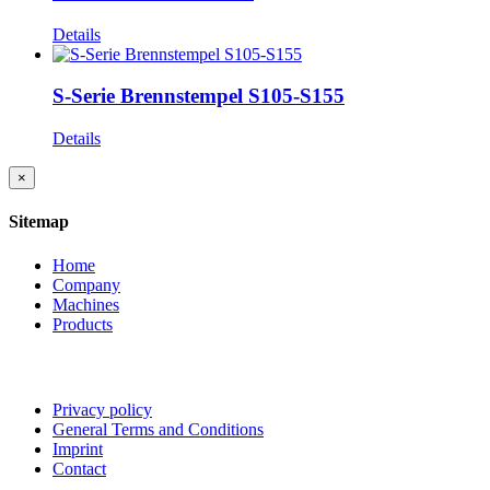
Details
S-Serie Brennstempel S105-S155
Details
Close
×
product
quick
Sitemap
view
Home
Company
Machines
Products
Privacy policy
General Terms and Conditions
Imprint
Contact