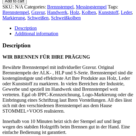
Add to cart
quantity
SKU:
N/A
Categories:
Brennstempel
,
Messingstempel
Tags:
Brennstempel
,
Gravur
,
Handwerk
,
Holz
,
Kolben
,
Kunststoff
,
Leder
,
Markierung
,
Schweißen
,
Schweißkolben
Description
Additional information
Description
WIR BRENNEN FÜR IHRE PRÄGUNG
Bewährte Brennstempel mit individueller Gravur. Original
Brennstempeln der ALK- , HLP und S-Serie. Brennstempel sind die
kostengünstigste und effektivste Art Ihre Produkte aus Holz, Leder
oder Kunststoff zu markieren. In vielen Bereichen der Industrie,
Gewerbe und speziell im Handwerk sind Brennstempel weit
vertreten. Egal ob IPPC-Kennzeichnung, Logo-Markierung oder die
Einbringung eines Schriftzug laut Ihren Vorstellungen. All dies lässt
sich mit den verschiedenen Brennstempel aus dem Hause
STOMMEL+VOOS realisieren.
Innerhalb von 10 Minuten heizt sich der Stempel auf und liegt
wegen des stabilen Holzgriffs beim Brennen gut in der Hand. Eine
einfache Bedienung ist garantiert.