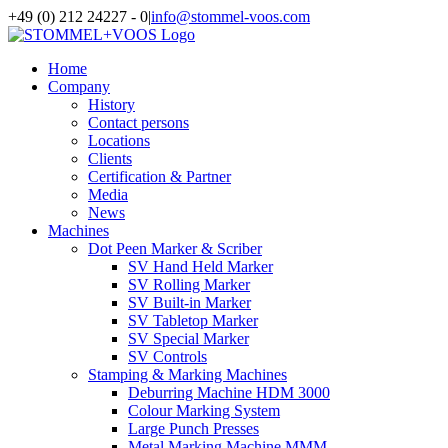
Skip
+49 (0) 212 24227 - 0
|
info@stommel-voos.com
to
content
Home
Company
History
Contact persons
Locations
Clients
Certification & Partner
Media
News
Machines
Dot Peen Marker & Scriber
SV Hand Held Marker
SV Rolling Marker
SV Built-in Marker
SV Tabletop Marker
SV Special Marker
SV Controls
Stamping & Marking Machines
Deburring Machine HDM 3000
Colour Marking System
Large Punch Presses
Metal Marking Machine MMM