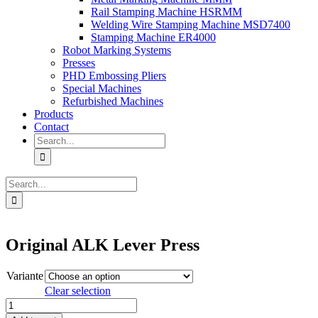
Rail Stamping Machine HSRMM
Welding Wire Stamping Machine MSD7400
Stamping Machine ER4000
Robot Marking Systems
Presses
PHD Embossing Pliers
Special Machines
Refurbished Machines
Products
Contact
Search
for:
Search
for:
Original ALK Lever Press
Variante
Clear selection
Original
ALK