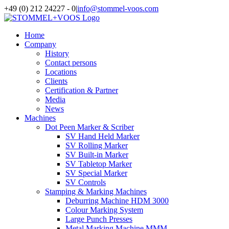
Skip
+49 (0) 212 24227 - 0
|
info@stommel-voos.com
to
content
Home
Company
History
Contact persons
Locations
Clients
Certification & Partner
Media
News
Machines
Dot Peen Marker & Scriber
SV Hand Held Marker
SV Rolling Marker
SV Built-in Marker
SV Tabletop Marker
SV Special Marker
SV Controls
Stamping & Marking Machines
Deburring Machine HDM 3000
Colour Marking System
Large Punch Presses
Metal Marking Machine MMM