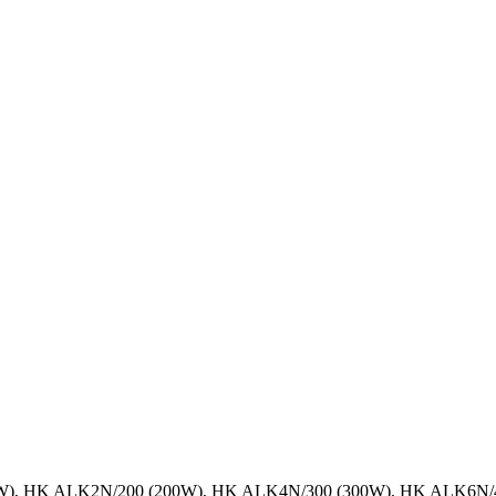
150W), HK ALK2N/200 (200W), HK ALK4N/300 (300W), HK ALK6N/