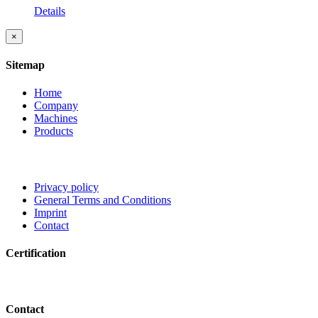
Details
Close
×
product
quick
Sitemap
view
Home
Company
Machines
Products
Privacy policy
General Terms and Conditions
Imprint
Contact
Certification
Contact