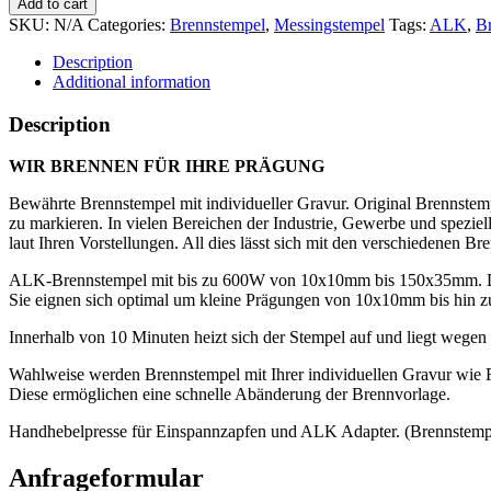
Add to cart
Lever
SKU:
N/A
Categories:
Brennstempel
,
Messingstempel
Tags:
ALK
,
B
Press
quantity
Description
Additional information
Description
WIR BRENNEN FÜR IHRE PRÄGUNG
Bewährte Brennstempel mit individueller Gravur. Original Brennstemp
zu markieren. In vielen Bereichen der Industrie, Gewerbe und spezi
laut Ihren Vorstellungen. All dies lässt sich mit den verschieden
ALK-Brennstempel mit bis zu 600W von 10x10mm bis 150x35mm. Die
Sie eignen sich optimal um kleine Prägungen von 10x10mm bis hin zu
Innerhalb von 10 Minuten heizt sich der Stempel auf und liegt wegen 
Wahlweise werden Brennstempel mit Ihrer individuellen Gravur wie Fi
Diese ermöglichen eine schnelle Abänderung der Brennvorlage.
Handhebelpresse für Einspannzapfen und ALK Adapter. (Brennstempel
Anfrageformular