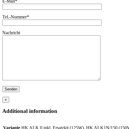
E-Mail*
Tel.-Nummer*
Nachricht
×
Additional information
Variante
HK ALK 0 inkl. Ersatzkit (125W), HK ALK1N/150 (