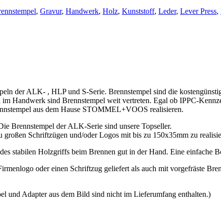
rennstempel
,
Gravur
,
Handwerk
,
Holz
,
Kunststoff
,
Leder
,
Lever Press
,
eln der ALK- , HLP und S-Serie. Brennstempel sind die kostengünstigs
ell im Handwerk sind Brennstempel weit vertreten. Egal ob IPPC-Kenn
en Brennstempel aus dem Hause STOMMEL+VOOS realisieren.
 Brennstempel der ALK-Serie sind unsere Topseller.
 großen Schriftzügen und/oder Logos mit bis zu 150x35mm zu realisie
des stabilen Holzgriffs beim Brennen gut in der Hand. Eine einfache Be
rmenlogo oder einen Schriftzug geliefert als auch mit vorgefräste Bre
 und Adapter aus dem Bild sind nicht im Lieferumfang enthalten.)